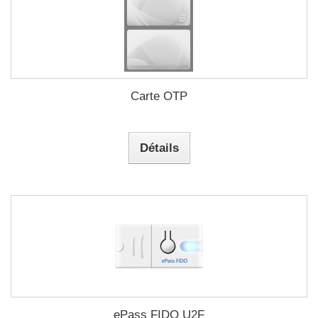
Carte OTP
Détails
ePass FIDO U2F