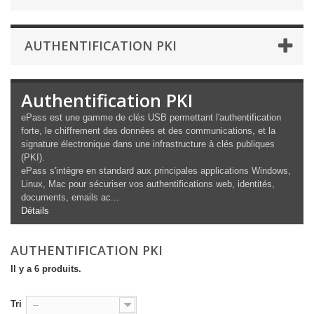
AUTHENTIFICATION PKI
Authentification PKI
ePass est une gamme de clés USB permettant l'authentification
forte, le chiffrement des données et des communications, et la
signature électronique dans une infrastructure à clés publiques
(PKI).
ePass s'intègre en standard aux principales applications Windows,
Linux, Mac pour sécuriser vos authentifications web, identités,
documents, emails ac...
Détails
AUTHENTIFICATION PKI
Il y a 6 produits.
Tri
--