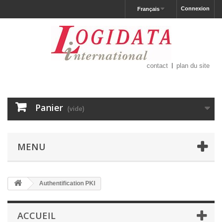
Connexion
Français
contact
plan du site
Panier
(vide)
MENU
Authentification PKI
ACCUEIL